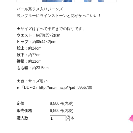
パール系ラメ入りジーンズ
淡いブルーにラインストーンと花がかっこいい！
★サイズはすべて平置きでの採寸です。
ウエスト
：約70(35×2)cm
ヒップ
：約88(44×2)cm
股上
：約24cm
股下
：約77cm
裾幅
：約21cm
もも幅
：約23.5cm
★色・サイズ違い
● 『BDF-2』
http://rina-rina.jp/?pid=8956700
定価
8,500円(内税)
販売価格
6,800円(内税)
購入数
本