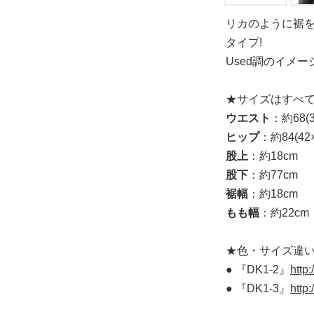
リカのように裾を
タイプ!
Used調のイメ
★サイズはすべ
ウエスト
：約68(3
ヒップ
：約84(42×
股上
：約18cm
股下
：約77cm
裾幅
：約18cm
もも幅
：約22cm
★色・サイズ違
● 『DK1-2』
http
● 『DK1-3』
http